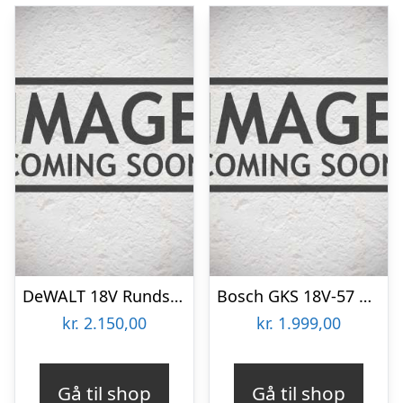
DeWALT 18V Rundsav 184mm For Før.skinne, Løs Enhed – DCS572N-XJ
Bosch GKS 18V-57 G Akku-rundsav – 06016A2101
kr.
2.150,00
kr.
1.999,00
Gå til shop
Gå til shop