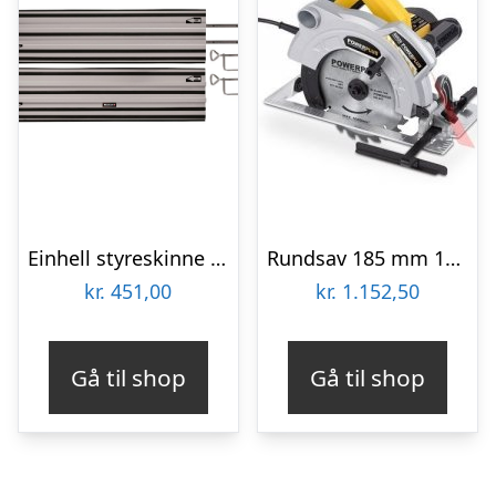
Einhell styreskinne til dyksav og expert rundsav 2×100 cm.
Rundsav 185 mm 1500 watt PowerPlus POWX0520
kr.
451,00
kr.
1.152,50
Gå til shop
Gå til shop