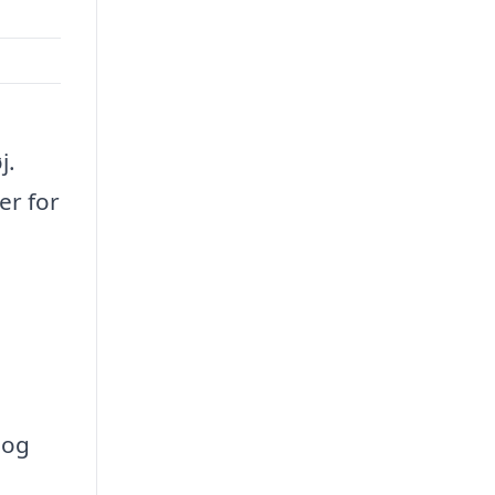
j.
er for
 og