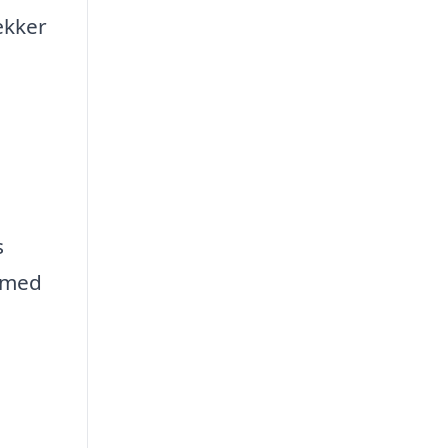
ækker
s
v med